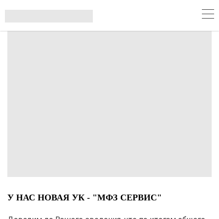
если вы являетесь
владельцем недвижимости
в данном доме вступите в
нашу группу в телеграмм
ВСТУПИТЬ В ГРУППУ
У НАС НОВАЯ УК - "МФЗ СЕРВИС"